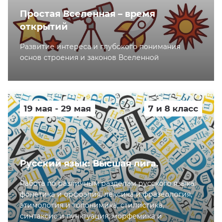
Простая Вселенная – время
открытий
Развитие интереса и глубокого понимания
основ строения и законов Вселенной
19 мая - 29 мая
7 и 8 класс
Русский язык: Высшая лига.
Работа по различным разделам русского языка:
фонетика и орфоэпия, лексика и фразеология,
этимология и топонимика, стилистика,
синтаксис и пунктуация, морфемика и