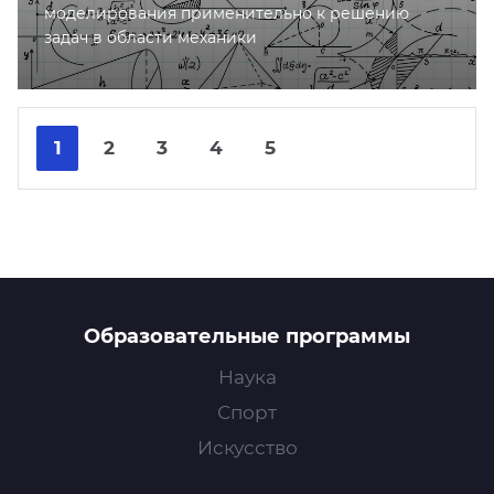
моделирования применительно к решению
задач в области механики
Nex
Pre
1
2
3
4
5
Образовательные программы
Наука
Спорт
Искусство