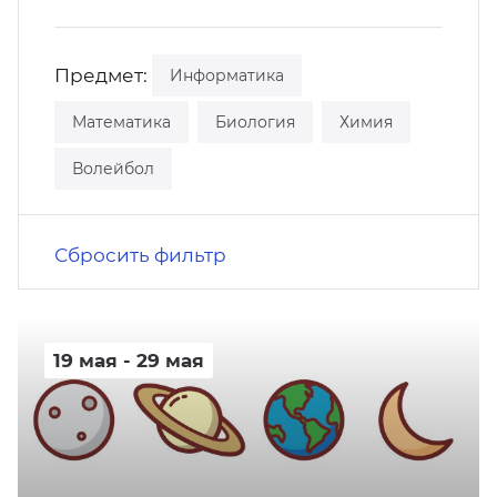
кусство
орт
нас в СМИ
Предмет:
Информатика
станционные программы
кументы
Математика
Биология
Химия
Волейбол
Сбросить фильтр
19 мая - 29 мая