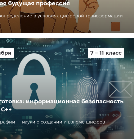
оя будущая профессия
оопределение в условиях цифровой трансформации
ября
7 – 11 класс
отовка: информационная безопасность
 С++
графии — науки о создании и взломе шифров