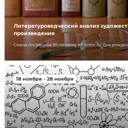
кусство
орт
нас в СМИ
станционные программы
Литературоведческий анализ художест
кументы
произведения
Смена посвящена 85-летнему юбилею со Дня рожде
18 ноября - 28 ноября