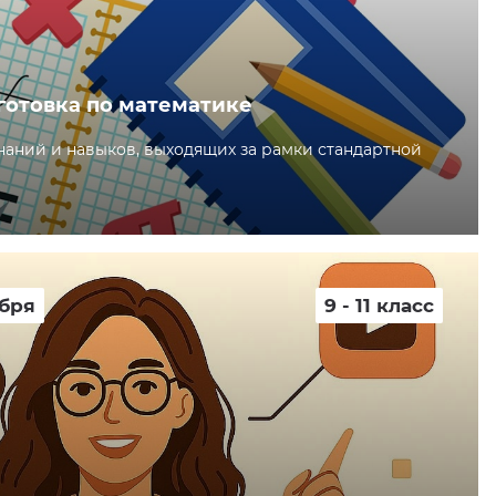
отовка по математике
наний и навыков, выходящих за рамки стандартной
ября
9 - 11 класс