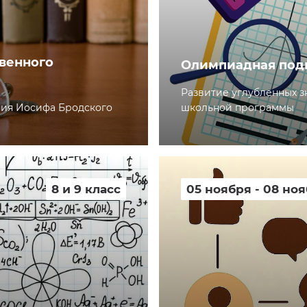
венного
Олимпиадная подг
Развитие углубленных з
ния Иосифа Бродского
школьной программы
8 и 9 класс
05 ноября - 08 но