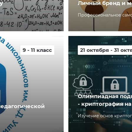
у
Личный бренд и м
Профессиональное сам
9 - 11 класс
21 октября - 31 окт
Олимпиадная подг
- криптография на
педагогической
Изучение основ крипто