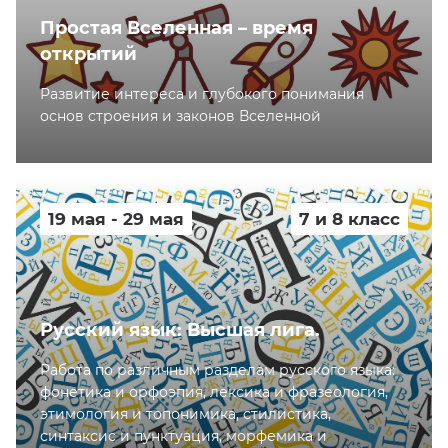
Простая Вселенная – время
открытий
Развитие интереса и глубокого понимания
основ строения и законов Вселенной
19 мая - 29 мая
7 и 8 класс
Русский язык: Высшая лига.
Работа по различным разделам русского языка:
фонетика и орфоэпия, лексика и фразеология,
этимология и топонимика, стилистика,
синтаксис и пунктуация, морфемика и