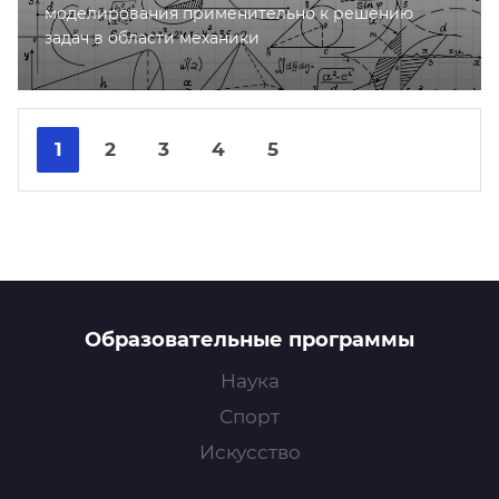
моделирования применительно к решению
задач в области механики
Nex
Pre
1
2
3
4
5
Образовательные программы
Наука
Спорт
Искусство