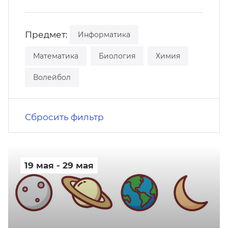
кусство
орт
нас в СМИ
Предмет:
Информатика
станционные программы
кументы
Математика
Биология
Химия
Волейбол
Сбросить фильтр
19 мая - 29 мая