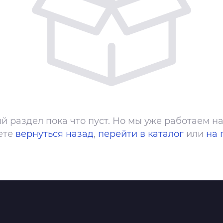
й раздел пока что пуст. Но мы уже работаем на
ете
вернуться назад
,
перейти в каталог
или
на 