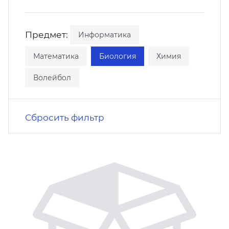
кусство
орт
нас в СМИ
Предмет:
Информатика
станционные программы
кументы
Математика
Биология
Химия
Волейбол
Сбросить фильтр