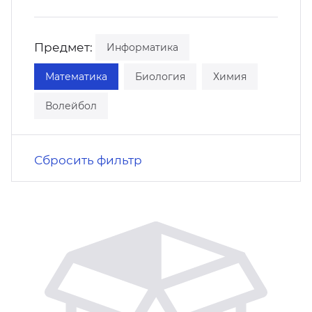
кусство
орт
нас в СМИ
Предмет:
Информатика
станционные программы
кументы
Математика
Биология
Химия
Волейбол
Сбросить фильтр