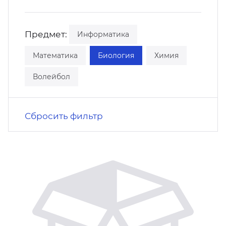
кусство
орт
нас в СМИ
Предмет:
Информатика
станционные программы
кументы
Математика
Биология
Химия
Волейбол
Сбросить фильтр