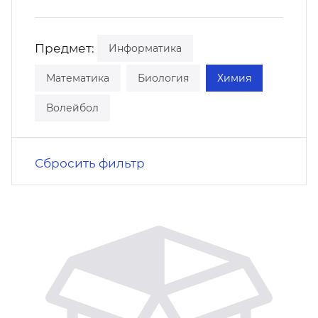
кусство
орт
нас в СМИ
Предмет:
Информатика
станционные программы
кументы
Математика
Биология
Химия
Волейбол
Сбросить фильтр