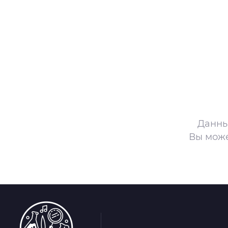
кусство
орт
нас в СМИ
станционные программы
кументы
Данны
Вы мож