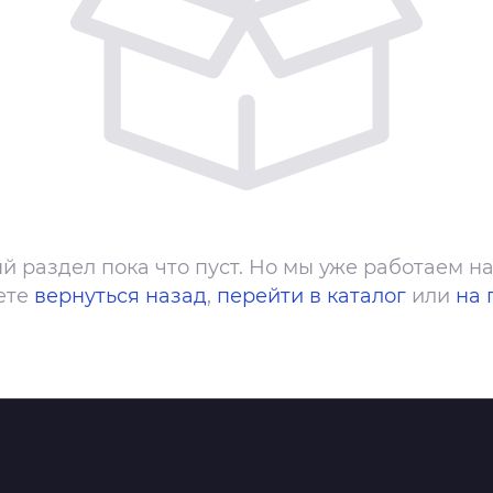
й раздел пока что пуст. Но мы уже работаем на
ете
вернуться назад
,
перейти в каталог
или
на 