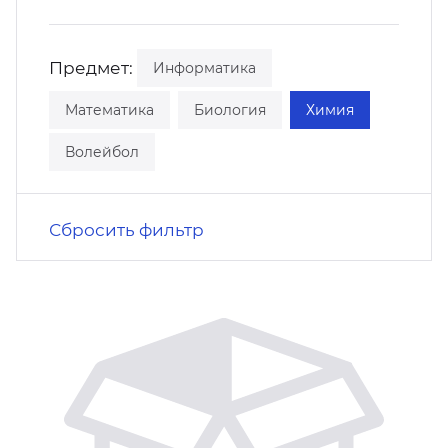
кусство
орт
нас в СМИ
Предмет:
Информатика
станционные программы
кументы
Математика
Биология
Химия
Волейбол
Сбросить фильтр