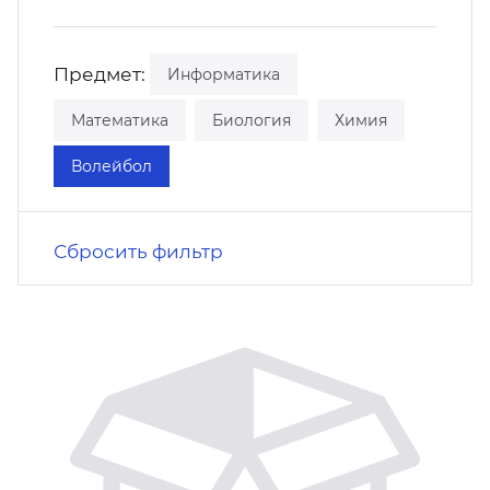
кусство
орт
нас в СМИ
Предмет:
Информатика
станционные программы
кументы
Математика
Биология
Химия
Волейбол
Сбросить фильтр