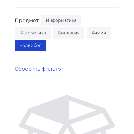
кусство
орт
нас в СМИ
Предмет:
Информатика
станционные программы
кументы
Математика
Биология
Химия
Волейбол
Сбросить фильтр