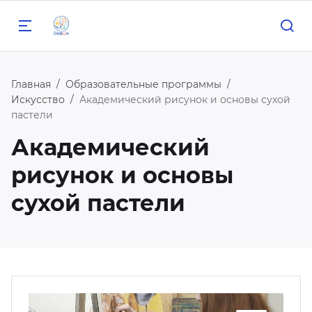
Главная
Образовательные программы
Искусство
Академический рисунок и основы сухой
пастели
Назад
Назад
Назад
Назад
Назад
Академический
рисунок и основы
 нас
бразовательные
рофильные
ероприятия
едагогам
сухой пастели
рограммы
мены
центре
сОШ
риус
ука
кусство
печительский совет
льшие вызовы
нфим
орт
ука
спертный совет
роприятия РЦ «Онфим»