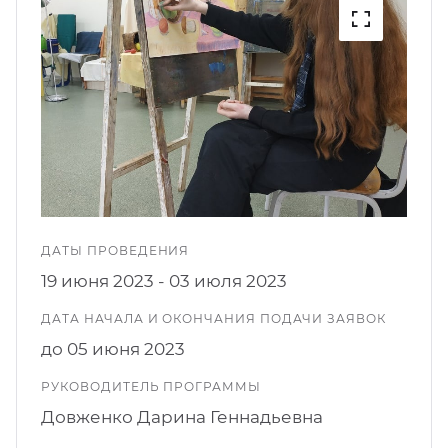
кусство
орт
нас в СМИ
станционные программы
кументы
ДАТЫ ПРОВЕДЕНИЯ
19 июня 2023 - 03 июля 2023
ДАТА НАЧАЛА И ОКОНЧАНИЯ ПОДАЧИ ЗАЯВОК
до 05 июня 2023
РУКОВОДИТЕЛЬ ПРОГРАММЫ
Довженко Дарина Геннадьевна