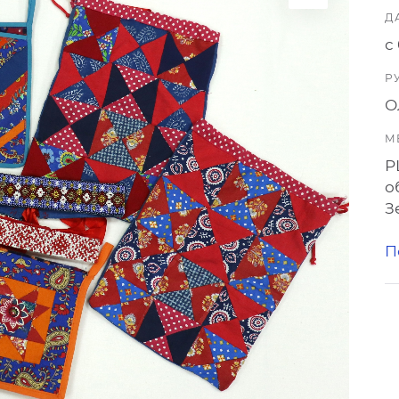
Д
с
Р
О
М
Р
о
З
П