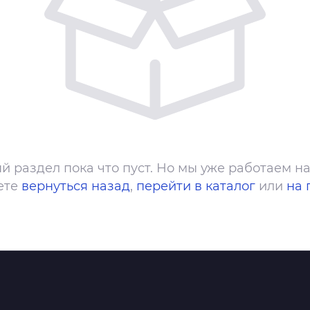
й раздел пока что пуст. Но мы уже работаем на
ете
вернуться назад
,
перейти в каталог
или
на 