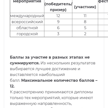
мероприятия
фес
(победитель/
(участник)
призер)
международный
12
11
всероссийский
9
8
областной
6
5
городской
3
2
Бaллы за yчacтиe в paзныx этaпax нe
cyммиpyютcя.
Из нескольких результатов
выбирается лучшее достижение и
выставляется наибольший
балл.
Максимальное количество баллов –
12.
К рассмотрению принимаются дипломы
только тех мероприятий, которые имеют
выраженную направленность,