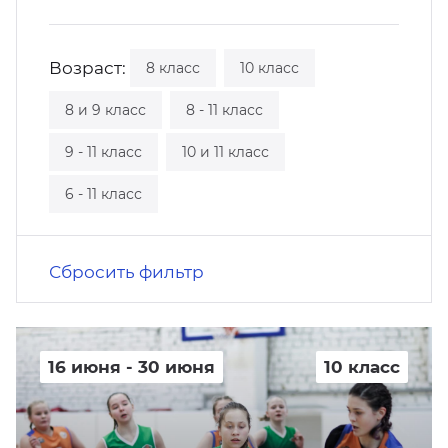
кусство
орт
нас в СМИ
Возраст:
8 класс
10 класс
станционные программы
кументы
8 и 9 класс
8 - 11 класс
9 - 11 класс
10 и 11 класс
6 - 11 класс
Сбросить фильтр
16 июня - 30 июня
10 класс