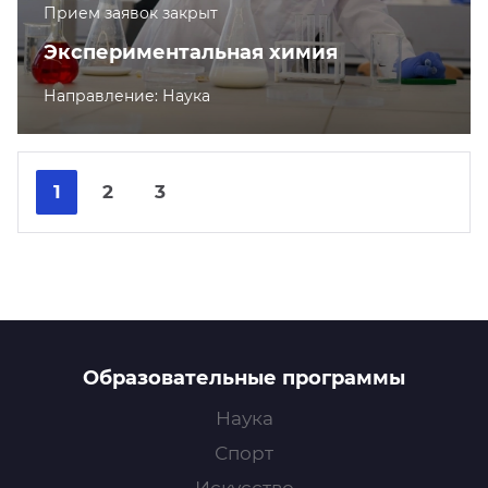
Прием заявок закрыт
Экспериментальная химия
Направление: Наука
Nex
Pre
1
2
3
Образовательные программы
Наука
Спорт