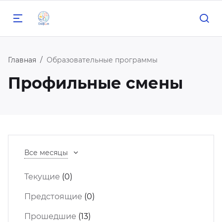
Главная
Образовательные программы
Профильные смены
Назад
Назад
Назад
Назад
Назад
 нас
бразовательные
рофильные
ероприятия
едагогам
рограммы
мены
Все месяцы
центре
сОШ
риус
ука
кусство
Текущие
(0)
печительский совет
льшие вызовы
нфим
Предстоящие
(0)
орт
ука
спертный совет
роприятия РЦ «Онфим»
Прошедшие
(13)