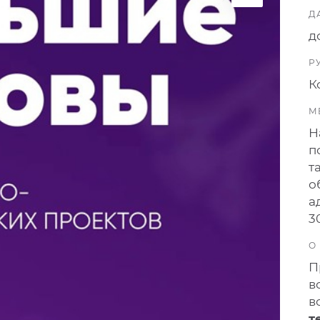
Д
д
Р
К
М
Н
п
т
о
а
3
О
П
в
в
т