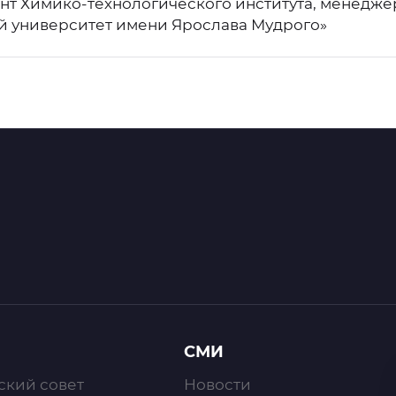
ент Химико-технологического института, менедж
 университет имени Ярослава Мудрого»
СМИ
ский совет
Новости