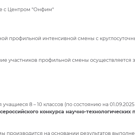
те с Центром "Онфим"
евной профильной интенсивной смены с круглосуто
ие участников профильной смены осуществляется з
учащиеся 8 – 10 классов (по состоянию на 01.09.20
сероссийского конкурса научно-технологических
мы производится на основании р
езультатов выполне