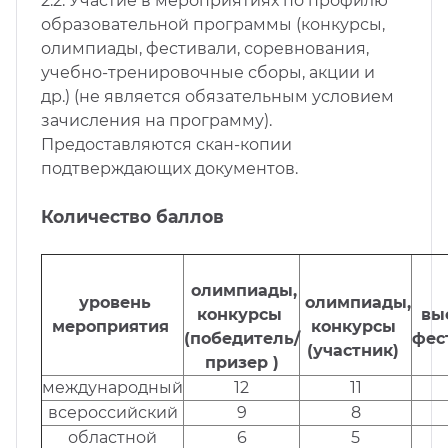
2.2. Участие в мероприятиях по профилю
образовательной программы (конкурсы,
олимпиады, фестивали, соревнования,
учебно-тренировочные сборы, акции и
др.) (не является обязательным условием
зачисления на программу).
Предоставляются скан-копии
подтверждающих документов.
Количество баллов
олимпиады,
уровень
олимпиады,
конкурсы
выс
мероприятия
конкурсы
(победитель/
фес
(участник)
призер )
международный
12
11
всероссийский
9
8
областной
6
5