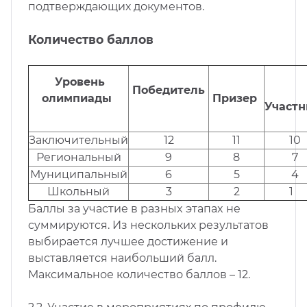
подтверждающих документов.
Количество баллов
Уровень
Победитель
олимпиады
Призер
Участн
Заключительный
12
11
10
Региональный
9
8
7
Муниципальный
6
5
4
Школьный
3
2
1
Бaллы за yчacтиe в paзныx этaпax нe
cyммиpyютcя. Из нескольких результатов
выбирается лучшее достижение и
выставляется наибольший балл.
Максимальное количество баллов – 12.