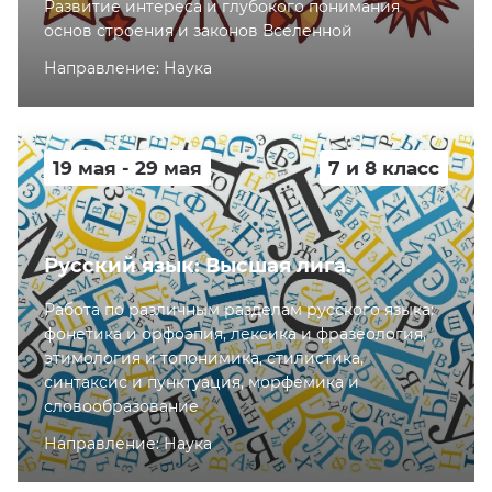
Развитие интереса и глубокого понимания
основ строения и законов Вселенной
Направление: Наука
19 мая - 29 мая
7 и 8 класс
Русский язык: Высшая лига.
Работа по различным разделам русского языка:
фонетика и орфоэпия, лексика и фразеология,
этимология и топонимика, стилистика,
синтаксис и пунктуация, морфемика и
словообразование
Направление: Наука