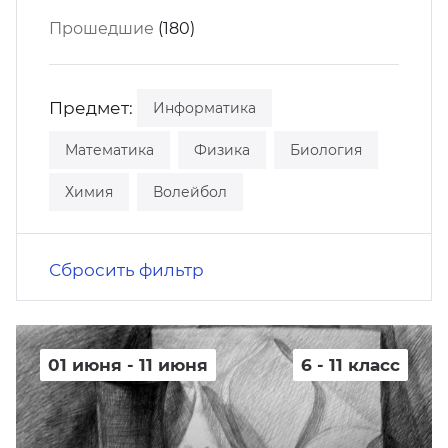
кусство
орт
Прошедшие
(180)
нас в СМИ
станционные программы
кументы
Предмет:
Информатика
Математика
Физика
Биология
Химия
Волейбол
Сбросить фильтр
01 июня - 11 июня
6 - 11 класс