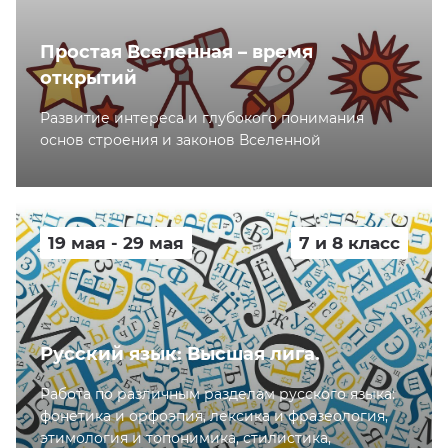
Простая Вселенная – время
открытий
Развитие интереса и глубокого понимания
основ строения и законов Вселенной
19 мая - 29 мая
7 и 8 класс
Русский язык: Высшая лига.
Работа по различным разделам русского языка:
фонетика и орфоэпия, лексика и фразеология,
этимология и топонимика, стилистика,