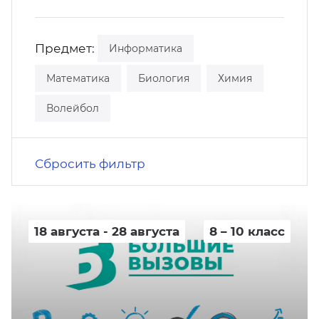
кусство
орт
нас в СМИ
Предмет:
Информатика
станционные программы
кументы
Математика
Биология
Химия
Волейбол
Сбросить фильтр
18 августа - 28 августа
8 – 10 класс