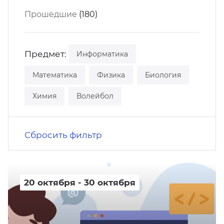
кусство
орт
Прошедшие
(180)
нас в СМИ
станционные программы
кументы
Предмет:
Информатика
Математика
Физика
Биология
Химия
Волейбол
Сбросить фильтр
20 октября - 30 октября