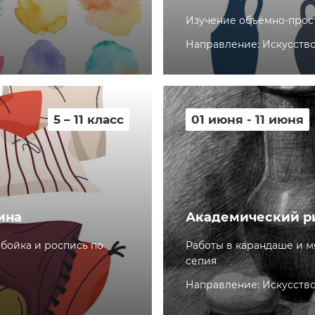
Изучение объёмно-прос
Направление: Искусств
5 – 11 класс
01 июня - 11 июня
ина
Академический р
абойка и роспись по
Работы в карандаше и мя
сепия
Направление: Искусств