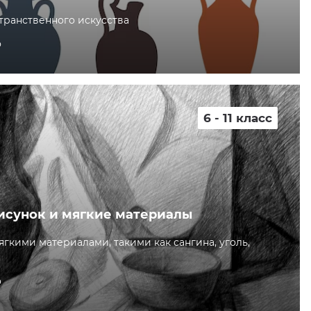
транственного искусства
о
6 - 11 класс
исунок и мягкие материалы
гкими материалами, такими как сангина, уголь,
о