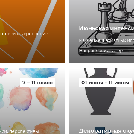
Июньская интенси
готовки и укрепление
Изучение шахматных иг
Направление: Спорт
7 – 11 класс
01 июня - 11 июня
Декоративная ску
си, перспективы,