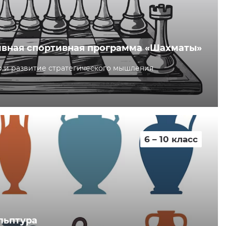
вная спортивная программа «Шахматы»
р и развитие стратегического мышления
6 – 10 класс
льптура