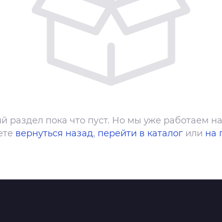
й раздел пока что пуст. Но мы уже работаем на
ете
вернуться назад
,
перейти в каталог
или
на 