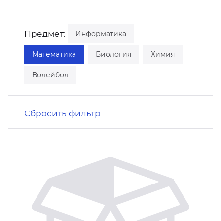
кусство
орт
нас в СМИ
Предмет:
Информатика
станционные программы
кументы
Математика
Биология
Химия
Волейбол
Сбросить фильтр